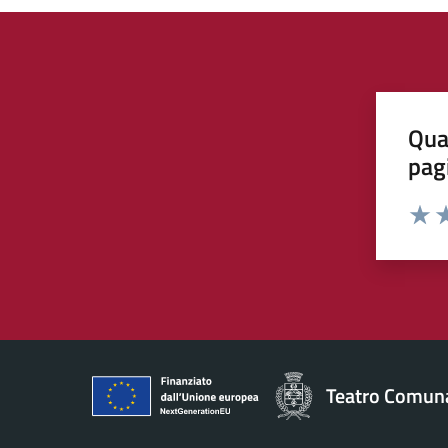
Qua
pag
Valut
Va
Teatro Comuna