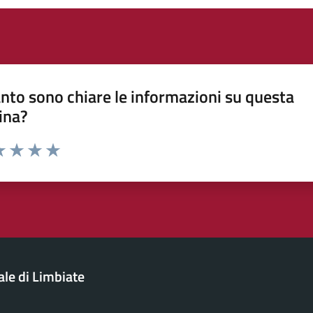
nto sono chiare le informazioni su questa
ina?
a 1 stelle su 5
luta 2 stelle su 5
Valuta 3 stelle su 5
Valuta 4 stelle su 5
Valuta 5 stelle su 5
le di Limbiate