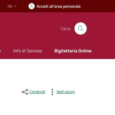
Accedi all'area personale
ITA
Lingua attiva:
Cerca
o
Info di Servizio
Biglietteria Online
Condividi
Vedi azioni