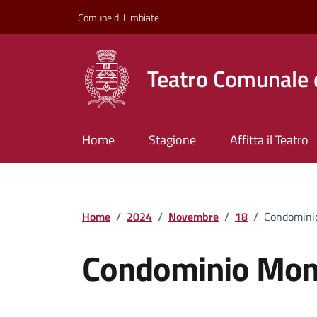
Vai ai contenuti
Vai al footer
Comune di Limbiate
Teatro Comunale 
Home
Stagione
Affitta il Teatro
Home
/
2024
/
Novembre
/
18
/
Condomini
Condominio Mo