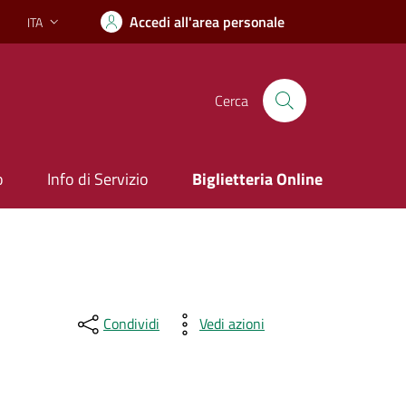
Accedi all'area personale
ITA
Lingua attiva:
Cerca
o
Info di Servizio
Biglietteria Online
Condividi
Vedi azioni